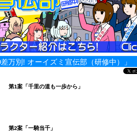
00差万別! オーイズミ宣伝部（研修中）」
第1案「千里の道も一歩から」
第2案「一騎当千」