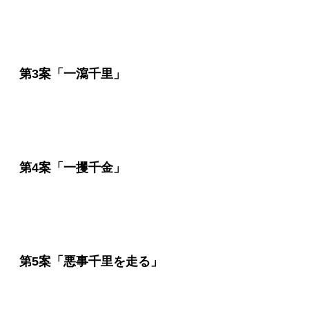
第3案「一瀉千里」
第4案「一攫千金」
第5案「悪事千里を走る」