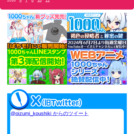
2016
6
7
8
10
11
@oizumi_koushiki からのツイート