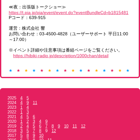
≪夜：出張版トークショー≫
https://t.pia.jp/pia/event/event.do?eventBundleCd=b1815481
Pコード：639-915
運営：株式会社 響
お問い合わせ：03-4500-4828（ユーザーサポート 平日11:00
～17:00）
※イベント詳細や注意事項は番組ページをご覧ください。
https://hibiki-radio.jp/description/1000chan/detail
★
★
★
★
★
★
★
★
★
★
★
★
★
★
★
★
★
2025
4
5
2024
4
9
11
2023
1
4
2022
1
3
2021
4
5
6
2020
1
2
3
4
9
2019
2
4
5
6
7
8
9
10
11
12
2018
3
5
7
8
9
12
2017
5
8
9
10