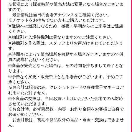
※状況により販売時間や販売方法は変更となる場合がございま
すので、
最新情報は当日の会場アナウンスをご確認ください。
※チケットをお持ちでない方もご購入いただけます。
※近隣への迷惑になるため、徹夜・早朝からのご来場はご遠慮
ください。
※物販列と入場待機列は異なりますのでご注意ください。
※待機列を作る際は、スタッフよりお声がけさせていただきま
す。
※時間帯によって販売場所を移動する場合がございますので係
員の誘導にお従いください。
※商品が完売となった場合は、その時間を持ちまして終了とな
ります。
※予告なく変更・販売中止となる場合がございます。予めご了
承ください。
※お会計は現金のみ、クレジットカードや各種電子マネーはご
利用いただけません。
※不良品の交換は、当日お買い上げいただいた会場でのみ対応
させていただきます。
※お会計時、必ず商品数・内容・お釣り金額をお客様ご自身で
お確かめください。
お会計後は、初期不良品以外の返品・返金・交換はできませ
ん。