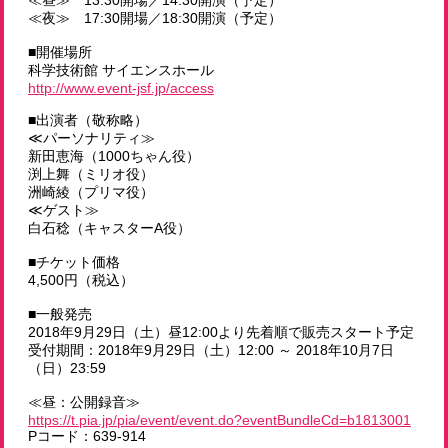
≪夜≫ 17:30開場／18:30開演（予定）
■開催場所
科学技術館 サイエンスホール
http://www.event-jsf.jp/access
■出演者（敬称略）
≪パーソナリティ≫
新田恵海（1000ちゃん役）
渕上舞（ミリオ役）
洲崎綾（プリマ役）
≪ゲスト≫
白石稔（キャスターA役）
■チケット価格
4,500円（税込）
■一般発売
2018年9月29日（土）昼12:00より先着順で販売スタート予定
受付期間：2018年9月29日（土）12:00 ～ 2018年10月7日
（日）23:59
≪昼：公開録音≫
https://t.pia.jp/pia/event/event.do?eventBundleCd=b1813001
Pコード：639-914