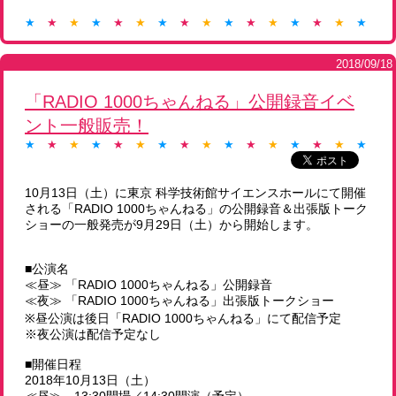
★
★
★
★
★
★
★
★
★
★
★
★
★
★
★
★
★
2018/09/18
「RADIO 1000ちゃんねる」公開録音イベ
ント一般販売！
★
★
★
★
★
★
★
★
★
★
★
★
★
★
★
★
★
10月13日（土）に東京 科学技術館サイエンスホールにて開催
される「RADIO 1000ちゃんねる」の公開録音＆出張版トーク
ショーの一般発売が9月29日（土）から開始します。
■公演名
≪昼≫ 「RADIO 1000ちゃんねる」公開録音
≪夜≫ 「RADIO 1000ちゃんねる」出張版トークショー
※昼公演は後日「RADIO 1000ちゃんねる」にて配信予定
※夜公演は配信予定なし
■開催日程
2018年10月13日（土）
≪昼≫ 13:30開場／14:30開演（予定）