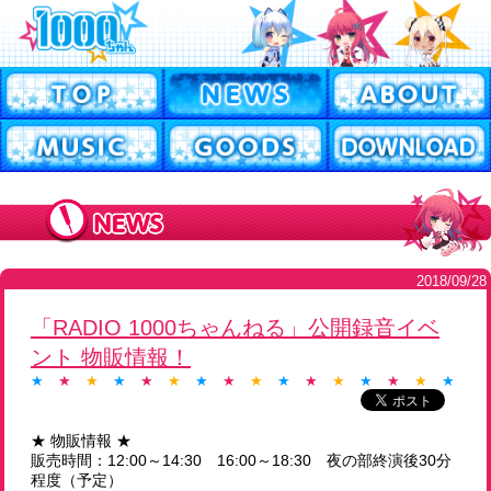
2018/09/28
「RADIO 1000ちゃんねる」公開録音イベ
ント 物販情報！
★
★
★
★
★
★
★
★
★
★
★
★
★
★
★
★
★
★ 物販情報 ★
販売時間：12:00～14:30 16:00～18:30 夜の部終演後30分
程度（予定）