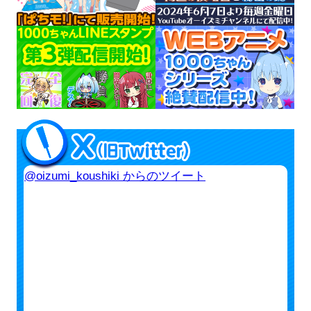
@oizumi_koushiki からのツイート