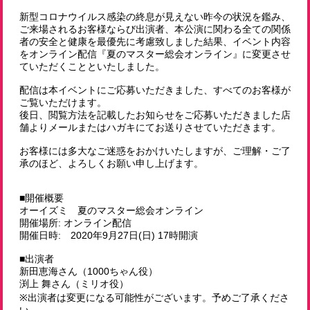
新型コロナウイルス感染の終息が見えない昨今の状況を鑑み、
ご来場されるお客様ならび出演者、本公演に関わる全ての関係
者の安全と健康を最優先に考慮致しました結果、イベント内容
をオンライン配信『夏のマスター総会オンライン』に変更させ
ていただくことといたしました。
配信は本イベントにご応募いただきました、すべてのお客様が
ご覧いただけます。
後日、閲覧方法を記載したお知らせをご応募いただきました店
舗よりメールまたはハガキにてお送りさせていただきます。
お客様には多大なご迷惑をおかけいたしますが、ご理解・ご了
承のほど、よろしくお願い申し上げます。
■開催概要
オーイズミ 夏のマスター総会オンライン
開催場所: オンライン配信
開催日時: 2020年9月27日(日) 17時開演
■出演者
新田恵海さん（1000ちゃん役）
渕上 舞さん（ミリオ役）
※出演者は変更になる可能性がございます。予めご了承くださ