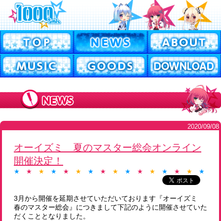
2020/09/08
オーイズミ 夏のマスター総会オンライン
開催決定！
★
★
★
★
★
★
★
★
★
★
★
★
★
★
★
★
★
3月から開催を延期させていただいております『オーイズミ
春のマスター総会』につきまして下記のように開催させていた
だくこととなりました。