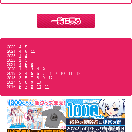
2025
4
5
2024
4
9
11
2023
1
4
2022
1
3
2021
4
5
6
2020
1
2
3
4
9
2019
2
4
5
6
7
8
9
10
11
12
2018
3
5
7
8
9
12
2017
5
8
9
10
2016
6
7
8
10
11