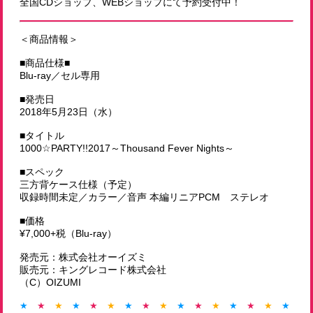
全国CDショップ、WEBショップにて予約受付中！
＜商品情報＞
■商品仕様■
Blu-ray／セル専用
■発売日
2018年5月23日（水）
■タイトル
1000☆PARTY!!2017～Thousand Fever Nights～
■スペック
三方背ケース仕様（予定）
収録時間未定／カラー／音声 本編リニアPCM ステレオ
■価格
¥7,000+税（Blu-ray）
発売元：株式会社オーイズミ
販売元：キングレコード株式会社
（C）OIZUMI
★
★
★
★
★
★
★
★
★
★
★
★
★
★
★
★
★