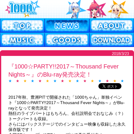
2018/3/23
『1000☆PARTY!!2017～Thousand Fever
Nights～』のBlu-ray発売決定！
★
★
★
★
★
★
★
★
★
★
★
★
★
★
★
★
★
2017年秋、豊洲PITで開催された「1000ちゃん」単独イベン
ト『1000☆PARTY!!2017～Thousand Fever Nights～』がBlu-
rayとなって発売決定！
熱狂のライブパートはもちろん、会社説明会でおなじみ（？）
トークパートも収録。
さらにはバックステージでのインタビュー映像も収録した永久
保存版です！