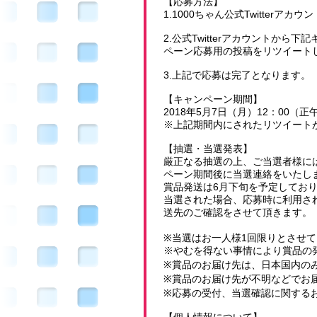
【応募方法】
1.1000ちゃん公式Twitterアカウ
2.公式Twitterアカウントか
ペーン応募用の投稿をリツイート
3.上記で応募は完了となります。
【キャンペーン期間】
2018年5月7日（月）12：00（正
※上記期間内にされたリツイート
【抽選・当選発表】
厳正なる抽選の上、ご当選者様には1
ペーン期間後に当選連絡をいたし
賞品発送は6月下旬を予定してお
当選された場合、応募時に利用され
送先のご確認をさせて頂きます。
※当選はお一人様1回限りとさせ
※やむを得ない事情により賞品の
※賞品のお届け先は、日本国内の
※賞品のお届け先が不明などでお
※応募の受付、当選確認に関する