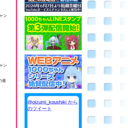
キャン
ャン
の発
@oizumi_koushiki から
のツイート