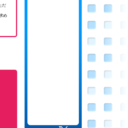
ただ
求め