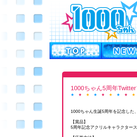
1000ちゃん5周年Twit
★
★
★
★
★
★
★
★
★
1000ちゃん生誕5周年を記念した、
【賞品】
5周年記念アクリルキャラクタース