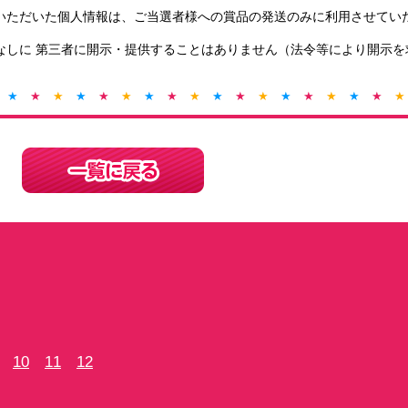
いただいた個人情報は、ご当選者様への賞品の発送のみに利用させてい
なしに 第三者に開示・提供することはありません（法令等により開示を
★
★
★
★
★
★
★
★
★
★
★
★
★
★
★
★
★
★
10
11
12