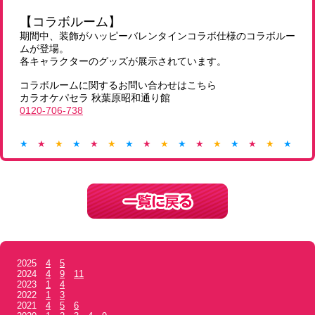
【コラボルーム】
期間中、装飾がハッピーバレンタインコラボ仕様のコラボルー
ムが登場。
各キャラクターのグッズが展示されています。
コラボルームに関するお問い合わせはこちら
カラオケパセラ 秋葉原昭和通り館
0120-706-738
★
★
★
★
★
★
★
★
★
★
★
★
★
★
★
★
★
2025
4
5
2024
4
9
11
2023
1
4
2022
1
3
2021
4
5
6