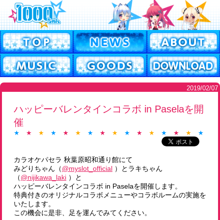
2019/02/07
ハッピーバレンタインコラボ in Paselaを開
催
★
★
★
★
★
★
★
★
★
★
★
★
★
★
★
★
★
カラオケパセラ 秋葉原昭和通り館にて
みどりちゃん（
@myslot_official
）とラキちゃん
（
@nijikawa_laki
）と
ハッピーバレンタインコラボ in Paselaを開催します。
特典付きのオリジナルコラボメニューやコラボルームの実施を
いたします。
この機会に是非、足を運んでみてください。