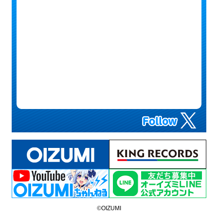
©
OIZUMI