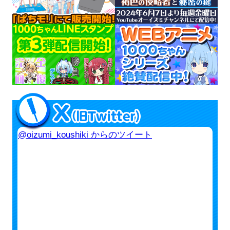
@oizumi_koushiki からのツイート